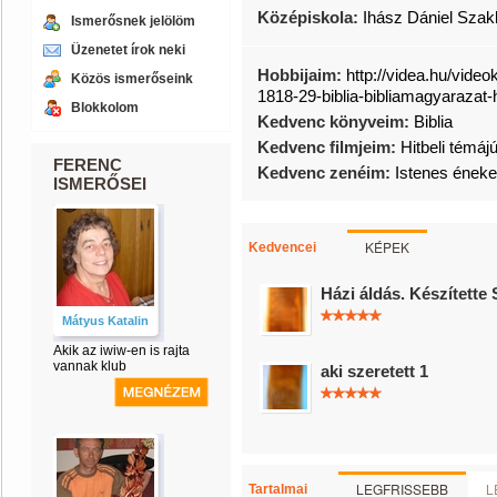
Középiskola:
Ihász Dániel Sza
Ismerősnek jelölöm
Üzenetet írok neki
Hobbijaim:
http://videa.hu/vid
Közös ismerőseink
1818-29-biblia-bibliamagyarazat
Blokkolom
Kedvenc könyveim:
Biblia
Kedvenc filmjeim:
Hitbeli témáj
FERENC
Kedvenc zenéim:
Istenes éneke
ISMERŐSEI
KÉPEK
Kedvencei
Házi áldás. Készítette
Mátyus Katalin
Akik az iwiw-en is rajta
vannak klub
aki szeretett 1
LEGFRISSEBB
L
Tartalmai