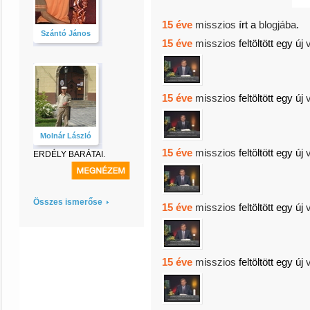
15 éve
misszios
írt a
blogjába
.
Szántó János
15 éve
misszios
feltöltött egy új
15 éve
misszios
feltöltött egy új
Molnár László
15 éve
misszios
feltöltött egy új
ERDÉLY BARÁTAI.
Összes ismerőse
15 éve
misszios
feltöltött egy új
15 éve
misszios
feltöltött egy új