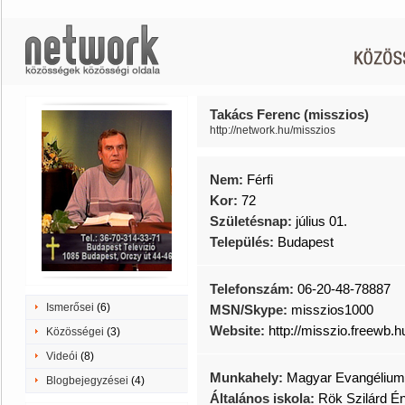
Takács Ferenc (misszios)
http://network.hu/misszios
Nem:
Férfi
Kor:
72
Születésnap:
július 01.
Település:
Budapest
Telefonszám:
06-20-48-78887
Ismerősei
(6)
MSN/Skype:
misszios1000
Website:
http://misszio.freewb.h
Közösségei
(3)
Videói
(8)
Munkahely:
Magyar Evangélium
Blogbejegyzései
(4)
Általános iskola:
Rök Szilárd Én