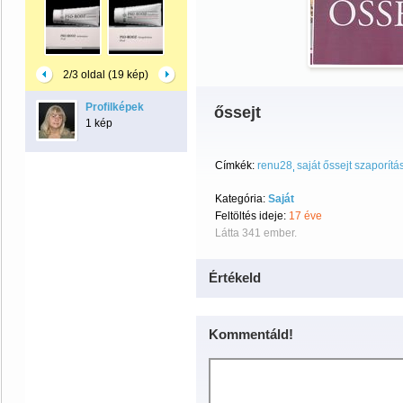
2/3 oldal (19 kép)
Profilképek
őssejt
1 kép
Címkék:
renu28
saját őssejt szaporítá
Kategória:
Saját
Feltöltés ideje:
17 éve
Látta 341 ember.
Értékeld
Kommentáld!