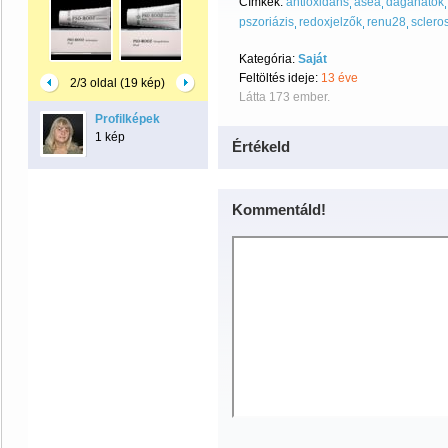
Címkék:
antioxidáns
asea
daganatok
pszoriázis
redoxjelzők
renu28
sclero
Kategória:
Saját
Feltöltés ideje:
13 éve
2/3 oldal (19 kép)
Látta 173 ember.
Profilképek
1 kép
Értékeld
Kommentáld!