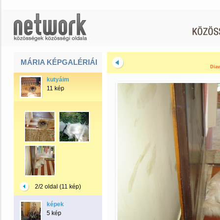
MÁRIA KÉPGALÉRIÁI
Diav
kutyáim
11 kép
2/2 oldal (11 kép)
képek
5 kép