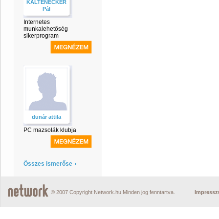
KALTENECKER
Pál
Internetes
munkalehetőség
sikerprogram
dunár attila
PC mazsolák klubja
Összes ismerőse
© 2007 Copyright Network.hu Minden jog fenntartva.
Impress