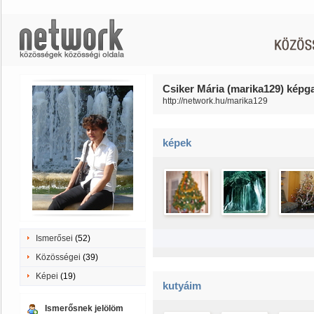
Csiker Mária (marika129) képga
http://network.hu/marika129
képek
Ismerősei
(52)
Közösségei
(39)
Képei
(19)
kutyáim
Ismerősnek jelölöm