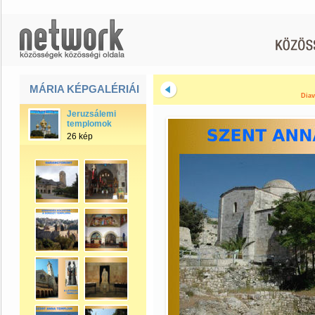
MÁRIA KÉPGALÉRIÁI
Diav
Jeruzsálemi
templomok
26 kép