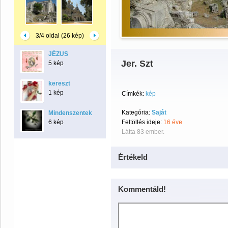
3/4 oldal (26 kép)
JÉZUS
Jer. Szt
5 kép
kereszt
1 kép
Címkék:
kép
Kategória:
Saját
Mindenszentek
6 kép
Feltöltés ideje:
16 éve
Látta 83 ember.
Értékeld
Kommentáld!