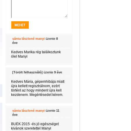
sánta lászloné manyi
üzente
8
éve
Kedves Marika rég találkoztunk
ölel Manyi
[Törölt felhasználó]
üzente
9 éve
Kedves Mária, gépemhibája miatt
újra kellett regisztrálnom, ezért
történt az hogy mindent újra kell
kezdenem. Megértésedet kérem.
sánta lászloné manyi
üzente
11
éve
BUÉK 2015 -és jó egészséget
kivánok szeretettel Manyi