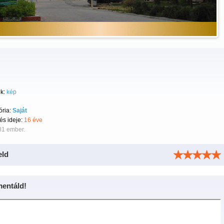
k:
kép
ória:
Saját
tés ideje:
16 éve
81 ember.
eld
entáld!