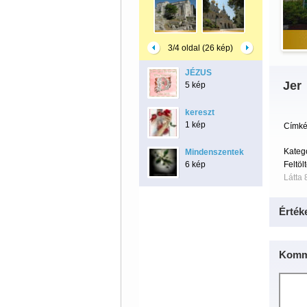
3/4 oldal (26 kép)
JÉZUS
Jer
5 kép
kereszt
1 kép
Címké
Kateg
Mindenszentek
6 kép
Feltöl
Látta 
Érték
Komm