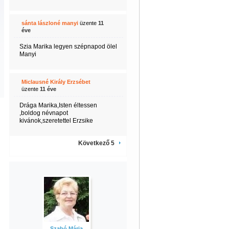
sánta lászloné manyi
üzente
11
éve
Szia Marika legyen szépnapod ölel
Manyi
Miclausné Király Erzsébet
üzente
11 éve
Drága Marika,Isten éltessen
,boldog névnapot
kivánok,szeretettel Erzsike
Következő 5
Szabó Mária