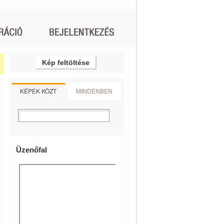
Kép feltöltése
KÉPEK KÖZT
MINDENBEN
Üzenőfal