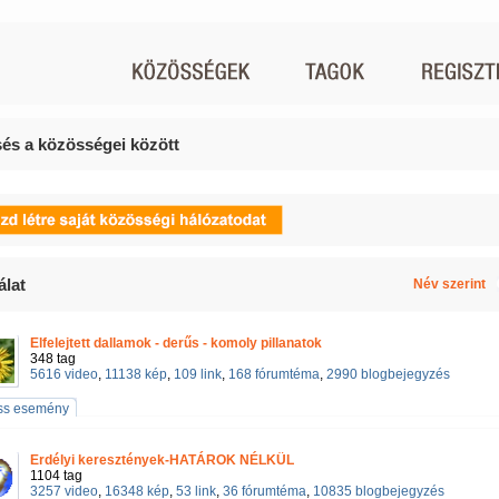
és a közösségei között
álat
Név szerint
Elfelejtett dallamok - derűs - komoly pillanatok
348 tag
5616 video
,
11138 kép
,
109 link
,
168 fórumtéma
,
2990 blogbejegyzés
iss esemény
Erdélyi keresztények-HATÁROK NÉLKÜL
1104 tag
3257 video
,
16348 kép
,
53 link
,
36 fórumtéma
,
10835 blogbejegyzés