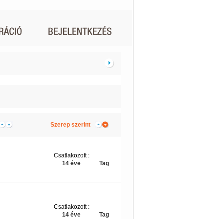
Szerep szerint
Csatlakozott :
14 éve
Tag
Csatlakozott :
14 éve
Tag