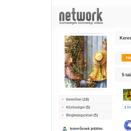
Keres
5
tal
Ismerősei
(18)
Közösségei
(5)
1
fr
Blogbejegyzései
(5)
Ismerősnek jelölöm