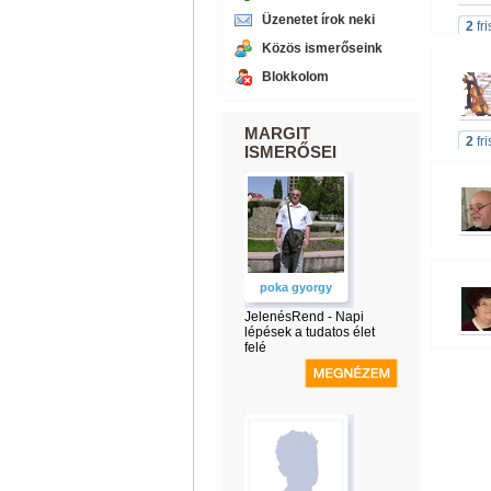
Üzenetet írok neki
2
fr
Közös ismerőseink
Blokkolom
MARGIT
2
fr
ISMERŐSEI
poka gyorgy
JelenésRend - Napi
lépések a tudatos élet
felé