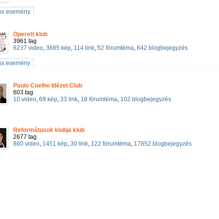
iss esemény
Operett klub
3961 tag
6237 video
,
3685 kép
,
114 link
,
52 fórumtéma
,
642 blogbejegyzés
iss esemény
Paulo Coelho Idézet Club
603 tag
10 video
,
69 kép
,
33 link
,
18 fórumtéma
,
102 blogbejegyzés
Reformátusok klubja klub
2677 tag
860 video
,
1451 kép
,
30 link
,
122 fórumtéma
,
17852 blogbejegyzés