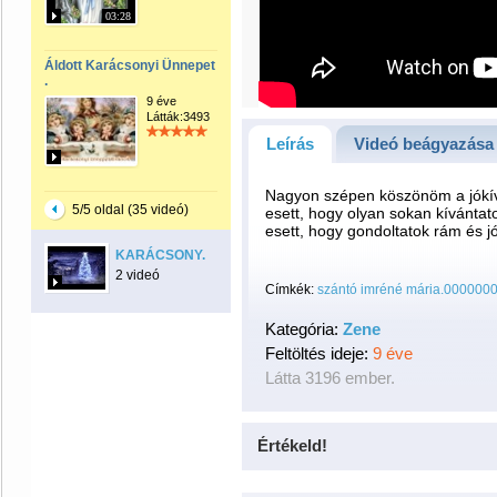
03:28
Áldott Karácsonyi Ünnepet
.
9 éve
Látták:3493
Leírás
Videó beágyazása
Nagyon szépen köszönöm a jókí
5/5 oldal (35 videó)
esett, hogy olyan sokan kívánta
esett, hogy gondoltatok rám és jó
KARÁCSONY.
2 videó
Címkék:
szántó imréné mária.000000
Kategória:
Zene
Feltöltés ideje:
9 éve
Látta 3196 ember.
Értékeld!