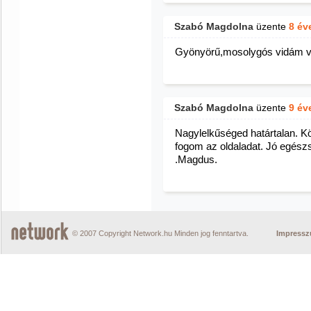
Szabó Magdolna
üzente
8 év
Gyönyörű,mosolygós vidám v
Szabó Magdolna
üzente
9 év
Nagylelkűséged határtalan. Kö
fogom az oldaladat. Jó egész
.Magdus.
© 2007 Copyright Network.hu Minden jog fenntartva.
Impress