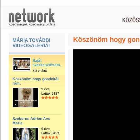
Köszönöm hogy gond
MÁRIA TOVÁBBI
VIDEÓGALÉRIÁI
Saját
szerkesztésem.
35 videó
Köszönöm hogy gondoltál
rám.
9 éve
Látták:3197
Szekeres Adrien Ave
Maria.
9 éve
Látták:3453