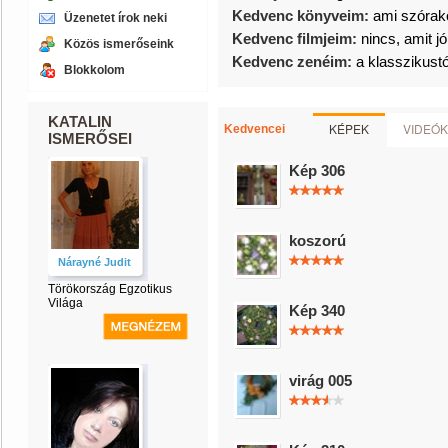
Kedvenc könyveim:
ami szórako
Üzenetet írok neki
Kedvenc filmjeim:
nincs, amit 
Közös ismerőseink
Kedvenc zenéim:
a klasszikust
Blokkolom
KATALIN
KÉPEK
VIDEÓK
Kedvencei
ISMERŐSEI
Kép 306
koszorú
Nárayné Judit
Törökország Egzotikus
Világa
Kép 340
virág 005