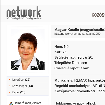
Magyar Katalin (magyarkatalin
http://network.hu/magyarkatalin1950
Nem:
Nő
Kor:
76
Születésnap:
február 20.
Település:
Debrecen
Családi állapot:
elvált
Ismerősei
(15)
Munkahely:
REMAX Ingatlanköz
Régebbi munkahelyek:
Alföldi 
Közösségei
(13)
Középiskola:
Nyomdaipari Tech
Képei
(28)
Hobbijaim:
virágok, állatok
Ismerősnek jelölöm