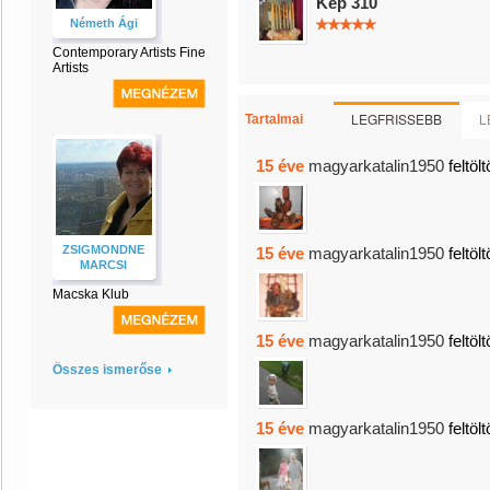
Kép 310
Németh Ági
Contemporary Artists Fine
Artists
LEGFRISSEBB
L
Tartalmai
15 éve
magyarkatalin1950
feltölt
ZSIGMONDNE
15 éve
magyarkatalin1950
feltölt
MARCSI
Macska Klub
15 éve
magyarkatalin1950
feltölt
Összes ismerőse
15 éve
magyarkatalin1950
feltölt