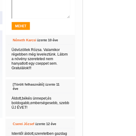
Németh Karcsi
üzente
10 éve
Üdvözöllek Rózsa. Valamikor
régebben még leveleztünk. Látom
a növény szereteted nem
hanyatlott egy cseppet sem.
Gratulálok!!!
[Törölt felhasználó]
üzente
11
éve
Áldott,békés ünnepet,és
boldogabb,emberségesebb, szebb
ÚJ ÉVET!
Cserei József
üzente
12 éve
Istentől áldott,szeretetben gazdag