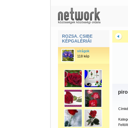
ROZSA. CSIBE
KÉPGALÉRIÁI
virágok
118 kép
pir
Címké
Kateg
Feltöl