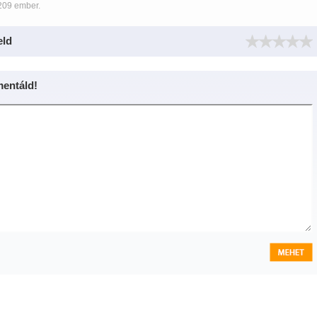
209 ember.
eld
entáld!