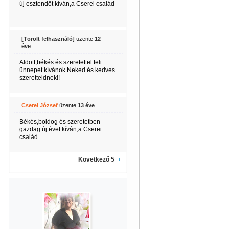
új esztendőt kíván,a Cserei család
...
[Törölt felhasználó]
üzente
12
éve
Áldott,békés és szeretettel teli
ünnepet kívánok Neked és kedves
szeretteidnek!!
Cserei József
üzente
13 éve
Békés,boldog és szeretetben
gazdag új évet kíván,a Cserei
család ...
Következő 5