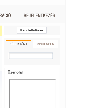
Kép feltöltése
KÉPEK KÖZT
MINDENBEN
Üzenőfal