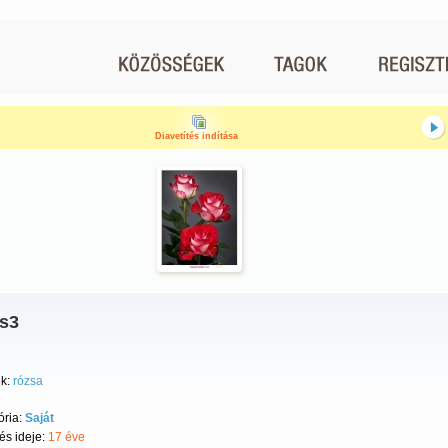
Diavetítés indítása
os3
k:
rózsa
ória:
Saját
tés ideje:
17 éve