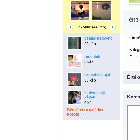
én3
5/6 oldal (44 kép)
Címké
család kedvenc
33 kép
Kateg
Feltöl
receptek
Látta 
6 kép
üzenetek,saját
Érték
38 kép
kedvenc újj
Komm
képek
9 kép
Böngéssz a galériák
között!