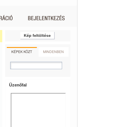
Kép feltöltése
KÉPEK KÖZT
MINDENBEN
Üzenőfal