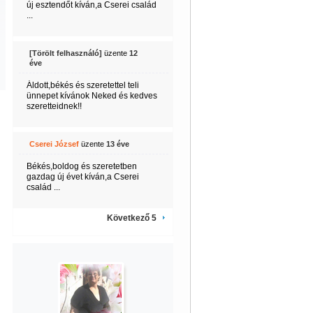
új esztendőt kíván,a Cserei család
...
[Törölt felhasználó]
üzente
12
éve
Áldott,békés és szeretettel teli
ünnepet kívánok Neked és kedves
szeretteidnek!!
Cserei József
üzente
13 éve
Békés,boldog és szeretetben
gazdag új évet kíván,a Cserei
család ...
Következő 5