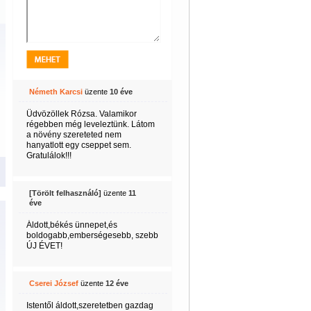
Németh Karcsi
üzente
10 éve
Üdvözöllek Rózsa. Valamikor
régebben még leveleztünk. Látom
a növény szereteted nem
hanyatlott egy cseppet sem.
Gratulálok!!!
[Törölt felhasználó]
üzente
11
éve
Áldott,békés ünnepet,és
boldogabb,emberségesebb, szebb
ÚJ ÉVET!
Cserei József
üzente
12 éve
Istentől áldott,szeretetben gazdag