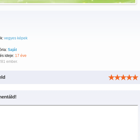
k:
vegyes képek
ória:
Saját
tés ideje:
17 éve
281 ember.
eld
entáld!