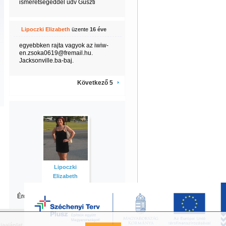
ismeretségeddel üdv Guszti
Lipoczki Elizabeth
üzente
16 éve
egyebbken rajta vagyok az iwiw-
en.zsoka0619@fremail.hu.
Jacksonville.ba-baj.
Következő 5
Lipoczki
Elizabeth
Érdekel Elizabeth
többi tartalma is?
iaajánlat
Széchenyi Terv Pályázat
FAQ