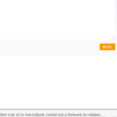
ben már mi is használunk cookie-kat a Network.hu oldalon.
n jog fenntartva.
Impresszum
Felhasználási feltételek
Adatvédelem
Méd