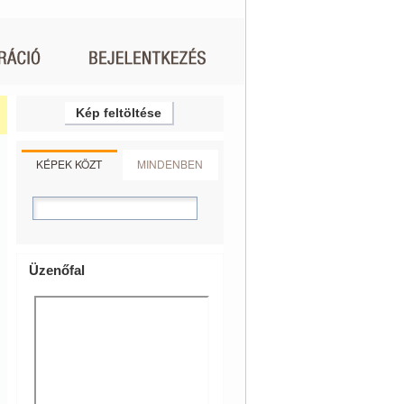
Kép feltöltése
KÉPEK KÖZT
MINDENBEN
Üzenőfal