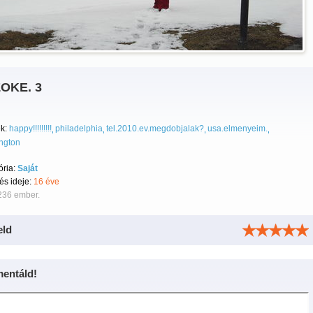
OKE. 3
k:
happy!!!!!!!!!
philadelphia
tel.2010.ev.megdobjalak?
usa.elmenyeim.
ngton
ória:
Saját
tés ideje:
16 éve
236 ember.
eld
entáld!