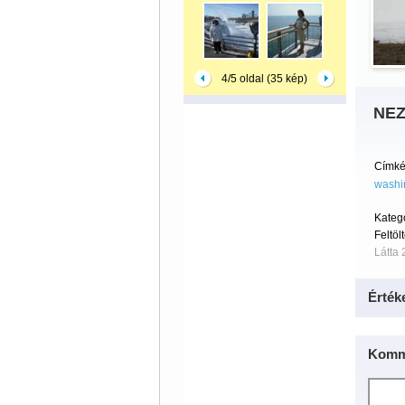
4/5 oldal (35 kép)
NEZ
Címké
washi
Kateg
Feltöl
Látta 
Érték
Komm