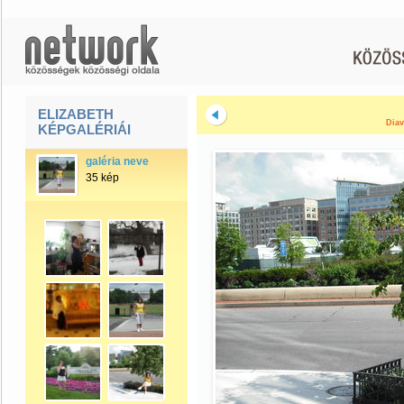
ELIZABETH
Diav
KÉPGALÉRIÁI
galéria neve
35 kép