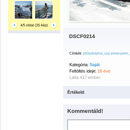
4/5 oldal (35 kép)
DSCF0214
Címkék:
philadelphia
usa.elmenyeim.
Kategória:
Saját
Feltöltés ideje:
16 éve
Látta 417 ember.
Értékeld
Kommentáld!