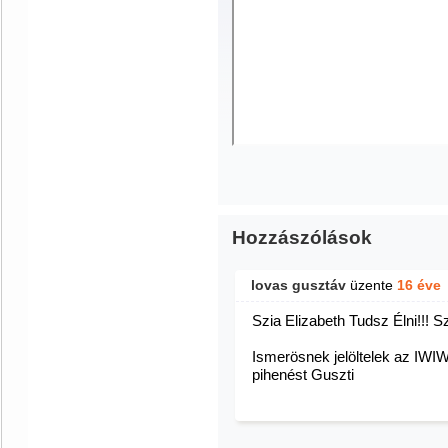
Hozzászólások
lovas gusztáv
üzente
16 éve
Szia Elizabeth Tudsz Élni!!! S
Ismerösnek jelöltelek az IWIW
pihenést Guszti