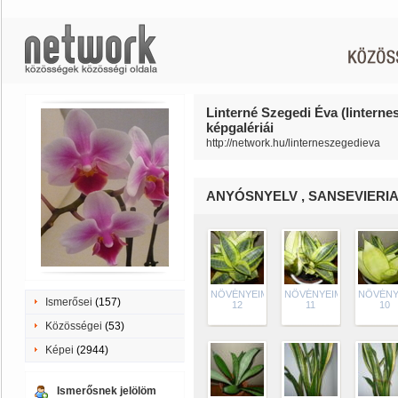
Linterné Szegedi Éva (linterne
képgalériái
http://network.hu/linterneszegedieva
ANYÓSNYELV , SANSEVIERI
NÖVÉNYEIM
NÖVÉNYEIM
NÖVÉNY
Ismerősei
(157)
12
11
10
Közösségei
(53)
Képei
(2944)
Ismerősnek jelölöm