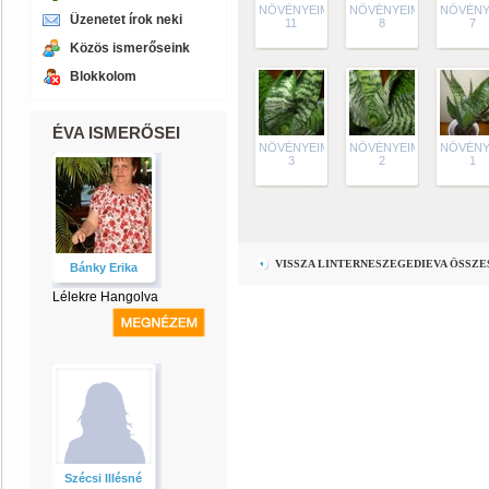
NÖVÉNYEIM
NÖVÉNYEIM
NÖVÉNY
Üzenetet írok neki
11
8
7
Közös ismerőseink
Blokkolom
ÉVA ISMERŐSEI
NÖVÉNYEIM
NÖVÉNYEIM
NÖVÉNY
3
2
1
VISSZA LINTERNESZEGEDIEVA ÖSSZ
Bánky Erika
Lélekre Hangolva
Szécsi Illésné