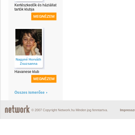
Kertészkedők és háziállat
tartók klubja
Nagyné Horváth
Zsuzsanna
Havanese klub
Összes ismerőse
© 2007 Copyright Network.hu Minden jog fenntartva.
Impress