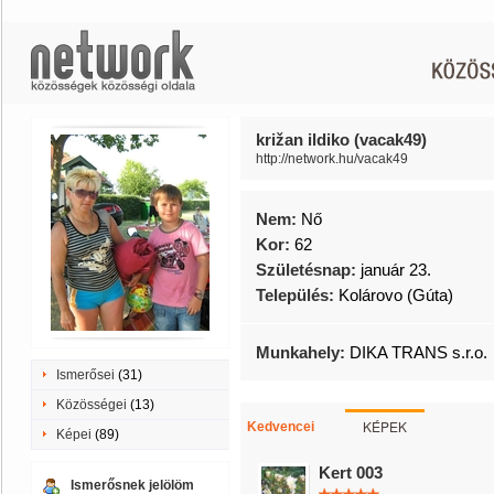
križan ildiko (vacak49)
http://network.hu/vacak49
Nem:
Nő
Kor:
62
Születésnap:
január 23.
Település:
Kolárovo (Gúta)
Munkahely:
DIKA TRANS s.r.o.
Ismerősei
(31)
Közösségei
(13)
KÉPEK
Kedvencei
Képei
(89)
Kert 003
Ismerősnek jelölöm