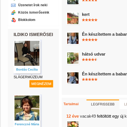
Üzenetet írok neki
Közös ismerőseink
kert
Blokkolom
Én készítettem a baba
ILDIKO ISMERŐSEI
hátsó udvar
Bordás Cecília
Én készítettem a baba
SLÁGERMÚZEUM
LEGFRISSEBB
L
Tartalmai
12 éve
vacak49
feltöltött egy új
k
Ferenczné Mária