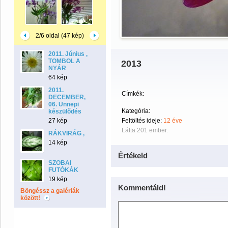
2/6 oldal (47 kép)
2011. Június ,
TOMBOL A
2013
NYÁR
64 kép
2011.
Címkék:
DECEMBER,
06. Ünnepi
Kategória:
készülődés
27 kép
Feltöltés ideje:
12 éve
Látta 201 ember.
RÁKVIRÁG ,
14 kép
Értékeld
SZOBAI
FUTÓKÁK
19 kép
Kommentáld!
Böngéssz a galériák
között!