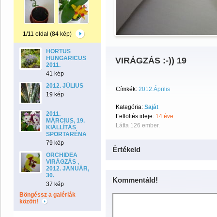
1/11 oldal (84 kép)
HORTUS
HUNGARICUS
VIRÁGZÁS :-)) 19
2011.
41 kép
2012. JÚLIUS
Címkék:
2012.Április
19 kép
Kategória:
Saját
2011.
Feltöltés ideje:
14 éve
MÁRCIUS, 19.
Látta 126 ember.
KIÁLLÍTÁS
SPORTARÉNA
79 kép
Értékeld
ORCHIDEA
VIRÁGZÁS ,
2012. JANUÁR,
30.
Kommentáld!
37 kép
Böngéssz a galériák
között!