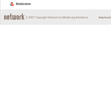
Blokkolom
© 2007 Copyright Network.hu Minden jog fenntartva.
Impress