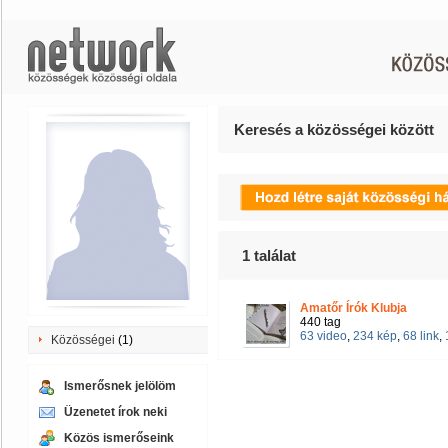
Keresés a közösségei között
1
találat
Amatőr Írók Klubja
440 tag
63 video
,
234 kép
,
68 link
,
Közösségei
(1)
Ismerősnek jelölöm
Üzenetet írok neki
Közös ismerőseink