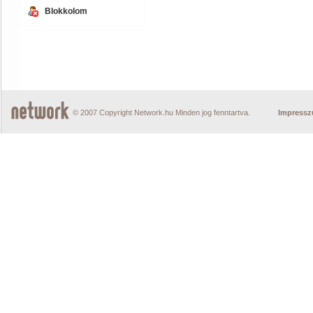
Blokkolom
© 2007 Copyright Network.hu Minden jog fenntartva.
Impress