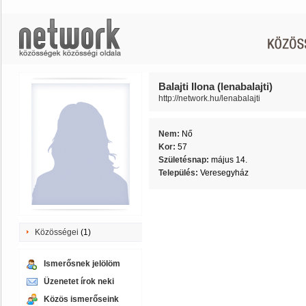
Balajti Ilona (lenabalajti)
http://network.hu/lenabalajti
Nem:
Nő
Kor:
57
Születésnap:
május 14.
Település:
Veresegyház
Közösségei
(1)
Ismerősnek jelölöm
Üzenetet írok neki
Közös ismerőseink