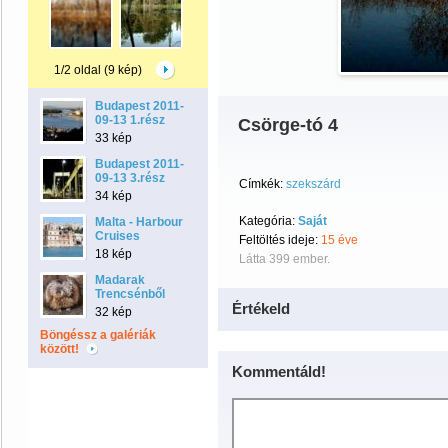
1/2 oldal (9 kép)
Budapest 2011-
09-13 1.rész
Csörge-tó 4
33 kép
Budapest 2011-
09-13 3.rész
Címkék:
szekszárd
34 kép
Kategória:
Saját
Malta - Harbour
Cruises
Feltöltés ideje:
15 éve
18 kép
Látta 399 ember.
Madarak
Trencsénből
Értékeld
32 kép
Böngéssz a galériák
között!
Kommentáld!