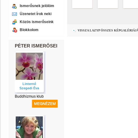
Ismerősnek jelölöm
Üzenetet írok neki
Közös ismerőseink
Blokkolom
VISSZA LAZYP ÖSSZES KÉPGALÉRIÁJ
PÉTER ISMERŐSEI
Linterné
Szegedi Éva
Buddhizmus klub