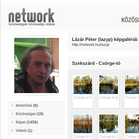
Lázár Péter (lazyp) képgalériái
http://network.hu/lazyp
Szekszárd - Csörge-tó
Csörge-tó 9
Csörge-tó 8
Csörge-t
Ismerősei
(6)
Közösségei
(16)
Képei
(1456)
Videói
(1)
Csörge-tó 3
Csörge-tó 2
Csörge-t