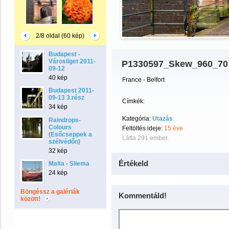
2/8 oldal (60 kép)
Budapest -
Városliget 2011-
P1330597_Skew_960_70
09-12
40 kép
France - Belfort
Budapest 2011-
09-13 3.rész
Címkék:
34 kép
Kategória:
Utazás
Raindrops-
Colours
Feltöltés ideje:
15 éve
(Esőcseppek a
Látta 291 ember.
szélvédőn)
32 kép
Értékeld
Malta - Sliema
24 kép
Böngéssz a galériák
Kommentáld!
között!