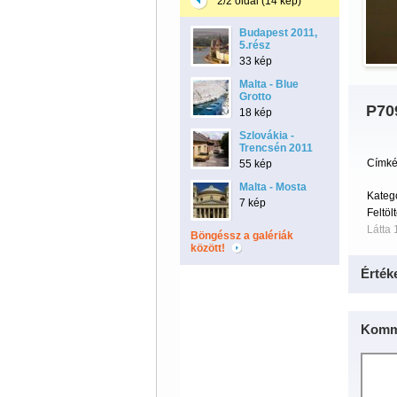
2/2 oldal (14 kép)
Budapest 2011,
5.rész
33 kép
Malta - Blue
Grotto
P70
18 kép
Szlovákia -
Trencsén 2011
Címké
55 kép
Malta - Mosta
Kateg
7 kép
Feltöl
Látta 
Böngéssz a galériák
között!
Érték
Komm