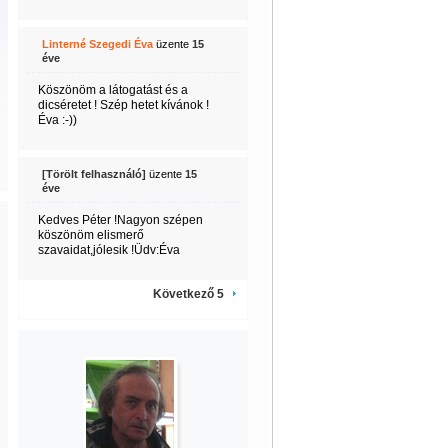
Linterné Szegedi Éva
üzente
15
éve
Köszönöm a látogatást és a
dicséretet ! Szép hetet kívánok !
Éva :-))
[Törölt felhasználó]
üzente
15
éve
Kedves Péter !Nagyon szépen
köszönöm elismerő
szavaidat,jólesik !Üdv:Éva
Következő 5