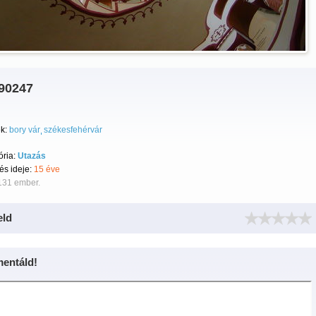
90247
k:
bory vár
székesfehérvár
ória:
Utazás
tés ideje:
15 éve
131 ember.
eld
entáld!