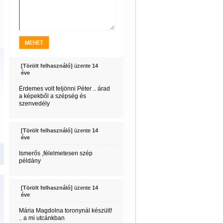
[Törölt felhasználó]
üzente
14
éve
Érdemes volt feljönni Péter .. árad
a képekből a szépség és
szenvedély
[Törölt felhasználó]
üzente
14
éve
Ismerős ,félelmetesen szép
példány
[Törölt felhasználó]
üzente
14
éve
Mária Magdolna toronynál készült!
.. a mi utcánkban