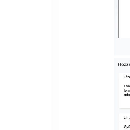
Hozzá
Lázá
Éva,
lema
roha
Lint
Gyö