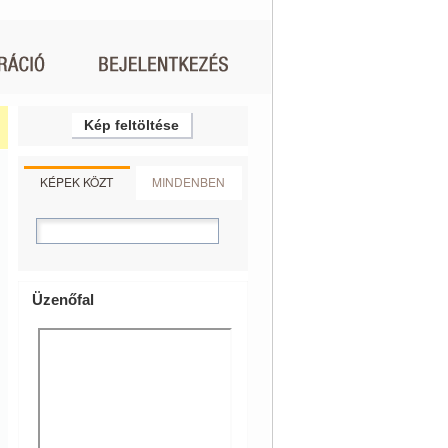
Kép feltöltése
KÉPEK KÖZT
MINDENBEN
Üzenőfal