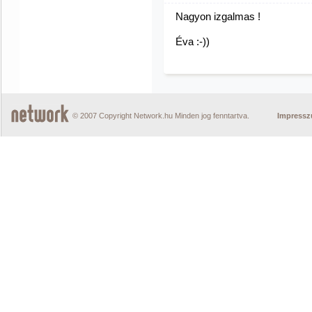
Nagyon izgalmas !
Éva :-))
© 2007 Copyright Network.hu Minden jog fenntartva.
Impress