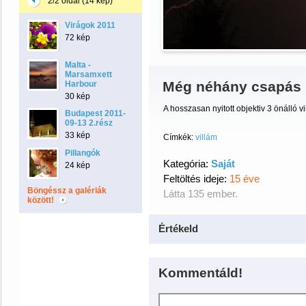
2/2 oldal (14 kép)
Virágok 2011
72 kép
Malta -
Marsamxett
Még néhány csapás
Harbour
30 kép
A hosszasan nyitott objektiv 3 önálló v
Budapest 2011-
09-13 2.rész
33 kép
Címkék:
villám
Pillangók
Kategória:
Saját
24 kép
Feltöltés ideje:
15 éve
Böngéssz a galériák
Látta 135 ember.
között!
Értékeld
Kommentáld!