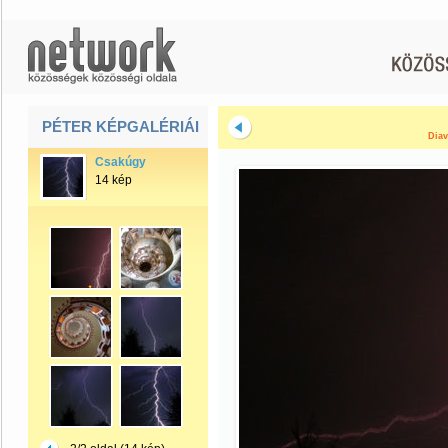
PÉTER KÉPGALÉRIÁI
Diav
Csakúgy
14 kép