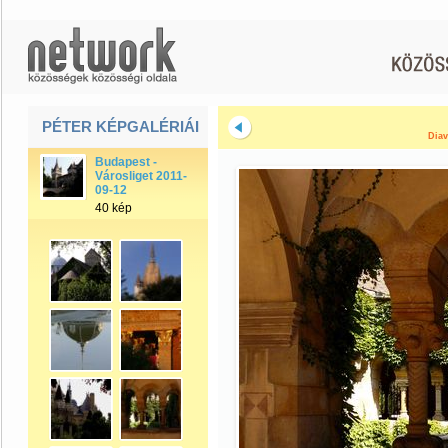
PÉTER KÉPGALÉRIÁI
Diav
Budapest -
Városliget 2011-
09-12
40 kép