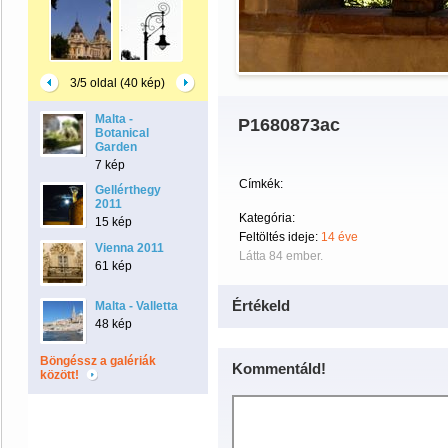
3/5 oldal (40 kép)
Malta -
P1680873ac
Botanical
Garden
7 kép
Címkék:
Gellérthegy
2011
Kategória:
15 kép
Feltöltés ideje:
14 éve
Vienna 2011
Látta 84 ember.
61 kép
Értékeld
Malta - Valletta
48 kép
Böngéssz a galériák
Kommentáld!
között!