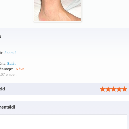
a
k:
lábam 2
ória:
Saját
tés ideje:
16 éve
107 ember.
eld
entáld!