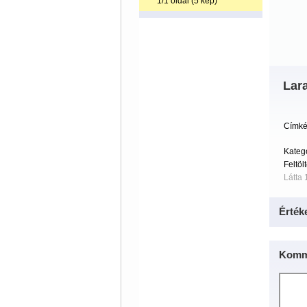
1/1 oldal (5 kép)
Lar
Címké
Kateg
Feltöl
Látta 
Érték
Komm