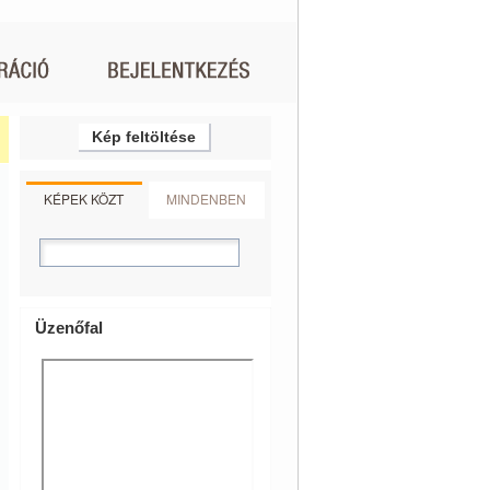
Kép feltöltése
KÉPEK KÖZT
MINDENBEN
Üzenőfal