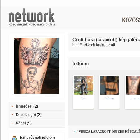
Croft Lara (laracroft) képgaléri
http://network.hu/laracroft
tetkóim
Én
hátam
Lara
Ismerősei
(2)
Közösségei
(2)
Képei
(5)
VISSZA LARACROFT ÖSSZES KÉPGAL
Ismerősnek jelölöm