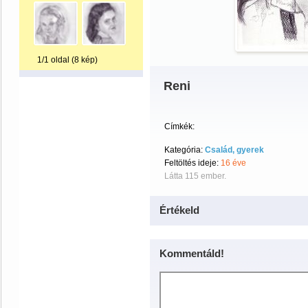
1/1 oldal (8 kép)
Reni
Címkék:
Kategória:
Család, gyerek
Feltöltés ideje:
16 éve
Látta 115 ember.
Értékeld
Kommentáld!