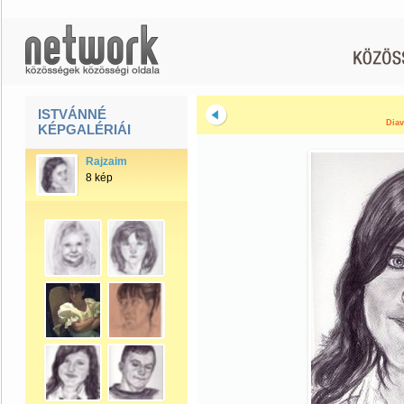
ISTVÁNNÉ
Diav
KÉPGALÉRIÁI
Rajzaim
8 kép