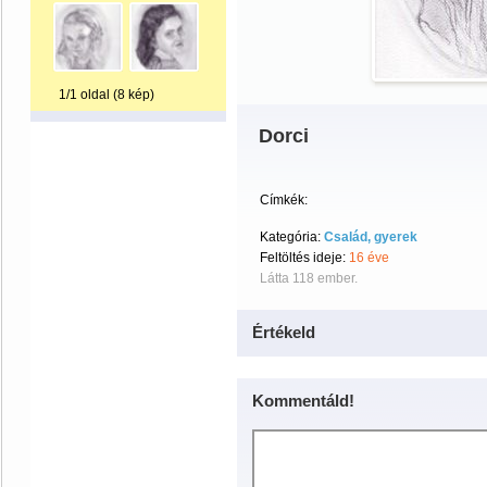
1/1 oldal (8 kép)
Dorci
Címkék:
Kategória:
Család, gyerek
Feltöltés ideje:
16 éve
Látta 118 ember.
Értékeld
Kommentáld!