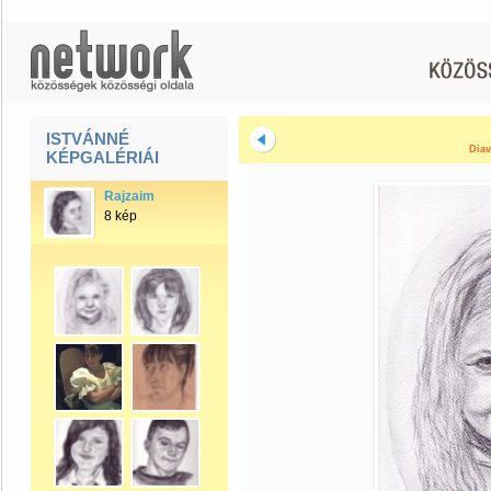
ISTVÁNNÉ
Diav
KÉPGALÉRIÁI
Rajzaim
8 kép