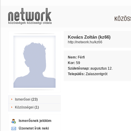
Kovács Zoltán (kz66)
http://network.hu/kz66
Nem:
Férfi
Kor:
59
Születésnap:
augusztus 12.
Település:
Zalaszentgrót
Ismerősei
(23)
Közösségei
(1)
Ismerősnek jelölöm
Üzenetet írok neki