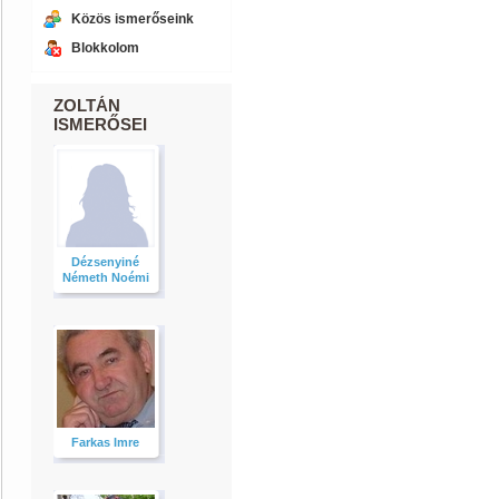
Közös ismerőseink
Blokkolom
ZOLTÁN
ISMERŐSEI
Dézsenyiné
Németh Noémi
Farkas Imre