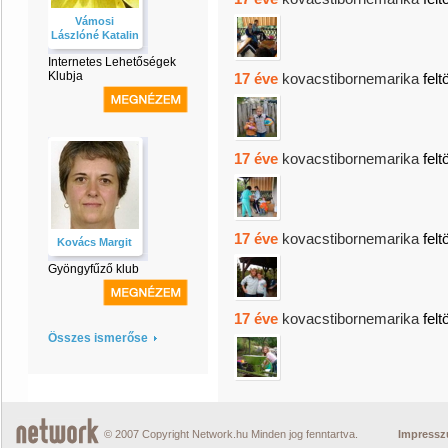
Vámosi
Lászlóné Katalin
Internetes Lehetőségek
Klubja
17 éve
kovacstibornemarika
felt
17 éve
kovacstibornemarika
felt
17 éve
kovacstibornemarika
felt
Kovács Margit
Gyöngyfűző klub
17 éve
kovacstibornemarika
felt
Összes ismerőse
© 2007 Copyright Network.hu Minden jog fenntartva.
Impress