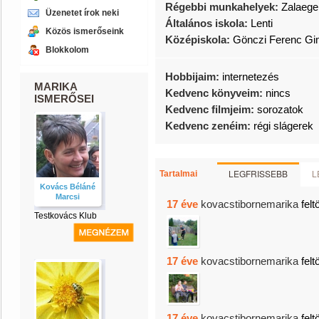
Régebbi munkahelyek:
Zalaeger
Üzenetet írok neki
Általános iskola:
Lenti
Közös ismerőseink
Középiskola:
Gönczi Ferenc Gi
Blokkolom
Hobbijaim:
internetezés
MARIKA
Kedvenc könyveim:
nincs
ISMERŐSEI
Kedvenc filmjeim:
sorozatok
Kedvenc zenéim:
régi slágerek
LEGFRISSEBB
L
Tartalmai
Kovács Béláné
Marcsi
17 éve
kovacstibornemarika
felt
Testkovács Klub
17 éve
kovacstibornemarika
felt
17 éve
kovacstibornemarika
felt