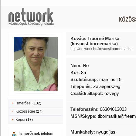
Kovács Tiborné Marika
(kovacstibornemarika)
http://network.hu/kovacstibornemarika
Nem:
Nő
Kor:
85
Születésnap:
március 15.
Település:
Zalaegerszeg
Családi állapot:
özvegy
Ismerősei
(132)
Telefonszám:
06304613003
Közösségei
(27)
MSN/Skype:
tibormarika@freema
Képei
(17)
Munkahely:
nyugdíjas
Ismerősnek jelölöm