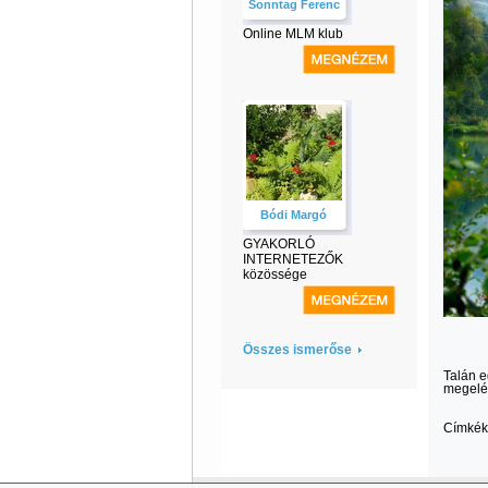
Sonntag Ferenc
Online MLM klub
Bódi Margó
GYAKORLÓ
INTERNETEZŐK
közössége
Összes ismerőse
Talán e
megelég
Címkék