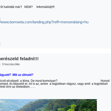
ről hallottál már? NEM? Informálódj!!!!
e:
://www.borrowta.com/landing.php?reff=meroon&lang=hu
:
erészeld feladni!!!
|
0 hozzászólás
vágyaid? Mik az álmaid?
t, kicsit elcsépelt a téma. De most komolyan? Hunyd
emed, és képzeld el, mi is az, amire a legjobban vágysz, vagy amit a legjobban
etnél érni az életedben……