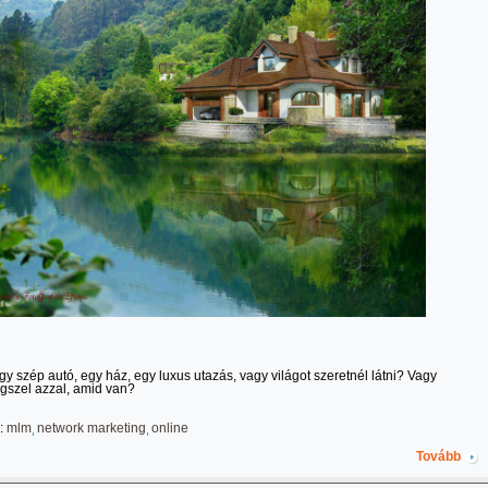
gy szép autó, egy ház, egy luxus utazás, vagy világot szeretnél látni? Vagy
szel azzal, amid van?
:
mlm
network marketing
online
Tovább