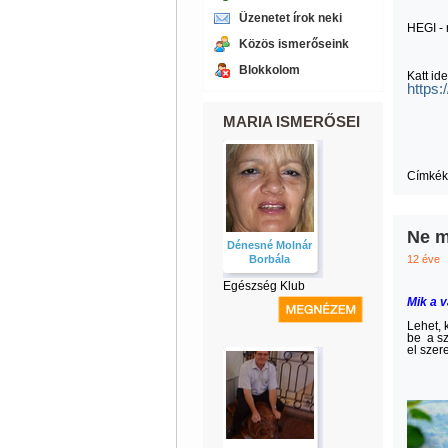
Üzenetet írok neki
HEGI - 
Közös ismerőseink
Blokkolom
Katt id
https
MARIA ISMERŐSEI
Címkék
Ne m
Dénesné Molnár
Borbála
12 éve
Egészség Klub
Mik a 
Lehe
be a sz
el szer