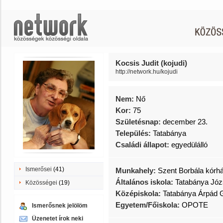
Kocsis Judit (kojudi)
http://network.hu/kojudi
Nem:
Nő
Kor:
75
Születésnap:
december 23.
Település:
Tatabánya
Családi állapot:
egyedülálló
Ismerősei
(41)
Munkahely:
Szent Borbála kórh
Általános iskola:
Tatabánya Józse
Közösségei
(19)
Középiskola:
Tatabánya Árpád
Egyetem/Főiskola:
OPOTE
Ismerősnek jelölöm
Üzenetet írok neki