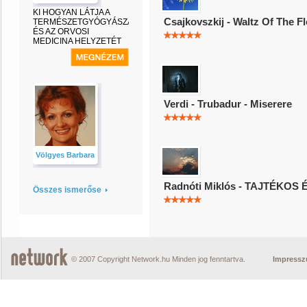
KI HOGYAN LÁTJA A
Csajkovszkij - Waltz Of The F
TERMÉSZETGYÓGYÁSZATOT
ÉS AZ ORVOSI
MEDICINA HELYZETÉT
Verdi - Trubadur - Miserere
Völgyes Barbara
Radnóti Miklós - TAJTÉKOS É
Összes ismerőse
© 2007 Copyright Network.hu Minden jog fenntartva.
Impress