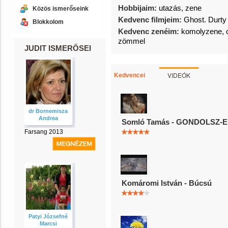
Hobbijaim:
utazás, zene
Közös ismerőseink
Kedvenc filmjeim:
Ghost. Durty 
Blokkolom
Kedvenc zenéim:
komolyzene, o
zömmel
JUDIT ISMERŐSEI
VIDEÓK
Kedvencei
dr Bornemisza
Andrea
Somló Tamás - GONDOLSZ-
Farsang 2013
Komáromi István - Búcsú
Patyi Józsefné
Marcsi