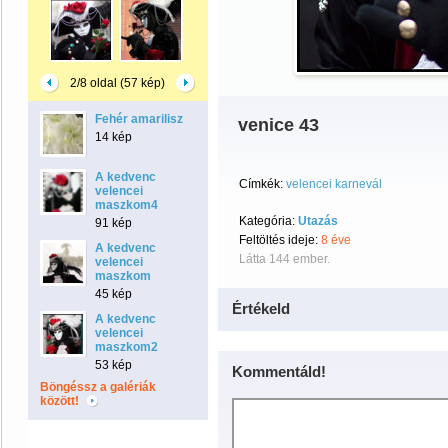
2/8 oldal (57 kép)
Fehér amarilisz
venice 43
14 kép
A kedvenc
Címkék:
velencei karnevál
velencei
maszkom4
Kategória:
Utazás
91 kép
Feltöltés ideje:
8 éve
A kedvenc
Látta 144 ember.
velencei
maszkom
45 kép
Értékeld
A kedvenc
velencei
maszkom2
53 kép
Kommentáld!
Böngéssz a galériák
között!