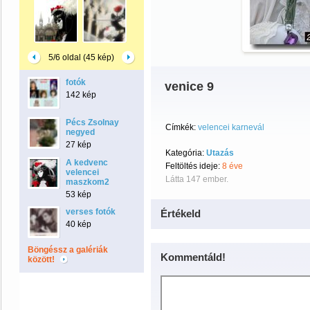
5/6 oldal (45 kép)
fotók
venice 9
142 kép
Pécs Zsolnay
Címkék:
velencei karnevál
negyed
27 kép
Kategória:
Utazás
A kedvenc
Feltöltés ideje:
8 éve
velencei
Látta 147 ember.
maszkom2
53 kép
verses fotók
Értékeld
40 kép
Böngéssz a galériák
Kommentáld!
között!