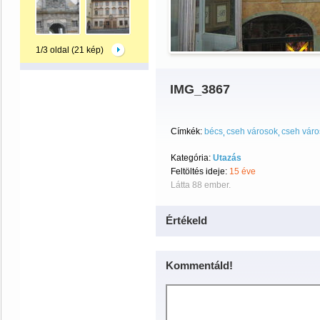
1/3 oldal (21 kép)
IMG_3867
Címkék:
bécs
cseh városok
cseh váro
Kategória:
Utazás
Feltöltés ideje:
15 éve
Látta 88 ember.
Értékeld
Kommentáld!