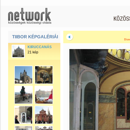
TIIBOR KÉPGALÉRIÁI
Diav
KIRUCCANÁS
21 kép