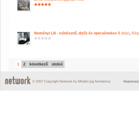
Neményi Lili - színésznő, dizőz és operaénekes 5
(kép)
,
Régi
1
2
következő
utolsó
© 2007 Copyright Network.hu Minden jog fenntartva.
Impress