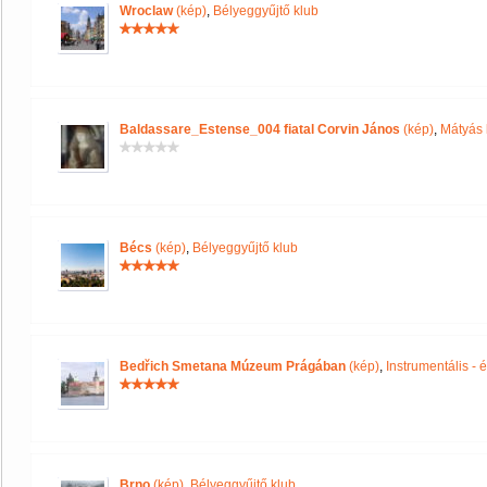
Wroclaw
(kép)
,
Bélyeggyűjtő klub
Baldassare_Estense_004 fiatal Corvin János
(kép)
,
Mátyás 
Bécs
(kép)
,
Bélyeggyűjtő klub
Bedřich Smetana Múzeum Prágában
(kép)
,
Instrumentális -
Brno
(kép)
,
Bélyeggyűjtő klub