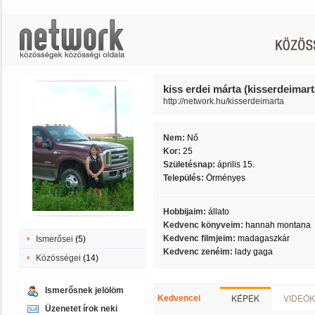
kiss erdei márta (kisserdeimart
http://network.hu/kisserdeimarta
Nem:
Nő
Kor:
25
Születésnap:
április 15.
Település:
Örményes
Hobbijaim:
állato
Kedvenc könyveim:
hannah montana
Kedvenc filmjeim:
madagaszkár
Ismerősei
(5)
Kedvenc zenéim:
lady gaga
Közösségei
(14)
Ismerősnek jelölöm
KÉPEK
VIDEÓK
Kedvencei
Üzenetet írok neki