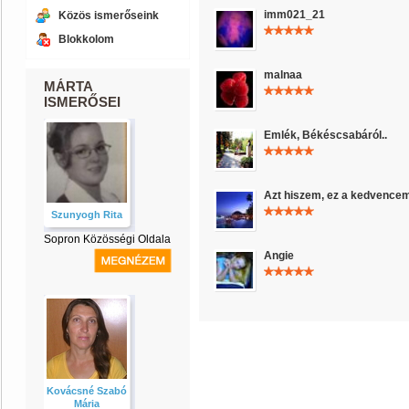
imm021_21
Közös ismerőseink
Blokkolom
malnaa
MÁRTA
ISMERŐSEI
Emlék, Békéscsabáról..
Azt hiszem, ez a kedvencem
Szunyogh Rita
Sopron Közösségi Oldala
Angie
Kovácsné Szabó
Mária