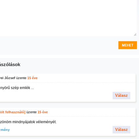
szólások
ei József
üzente
15 éve
nyörű szép emlék ...
Válasz
ölt felhasználó]
üzente
15 éve
zönöm mindnyájatok véleményét.
Válasz
zmény