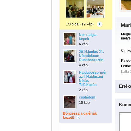
1/3 oldal (19 kép)
Mari
Meglep
Nosztalgia-
melyek
képek
6 kép
Címké
2014.június 21.
Nótadélután
Dunaharasztin
Kateg
4 kép
Feltöl
Látta 
Hajdúböszörményben
az I. Hajdúsági
Nótás
Találkozón
Érték
2 kép
családom
10 kép
Komm
Böngéssz a galériák
között!