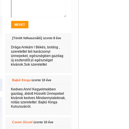
[Törölt felhasználó]
üzente
8 éve
Drága Anikám ! Békés, boldog ,
szeretettel teli karácsonyi
ünnepeket, egészségben gazdag
új esztendőt jó egészséget
kívánok.Sok szeretettel
Bajkó Kinga
üzente
10 éve
Kedves Anni! Kegyelmekben
gazdag, áldott Húsvéti Ünnepeket
kivánok kedves Mindannyiatoknak,
nótás szeretettel: Bajkó Kinga
Kolozsvárról.
Cserei József
üzente
10 éve