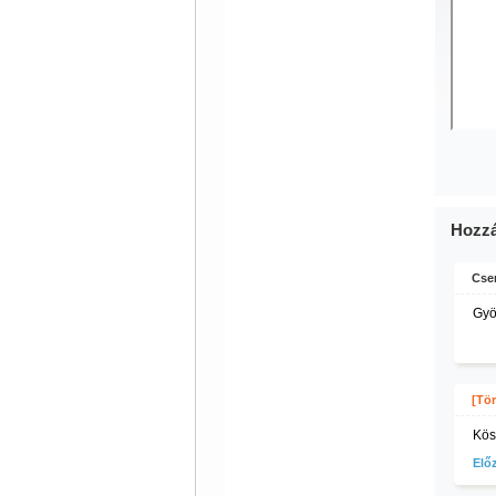
Hozzá
Cser
Gyö
[Tör
Kös
Elő