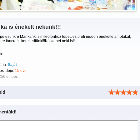
ka is énekelt nekünk!!!
etésünkre Marikánk is mikrofonhoz lépett és profi módon énekelte a nótákat,
re táncra is kerekedtünk!!!Köszönet neki is!!
k:
ória:
Saját
tés ideje:
15 éve
256 ember.
eld
entáld!