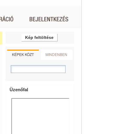
Kép feltöltése
KÉPEK KÖZT
MINDENBEN
Üzenőfal