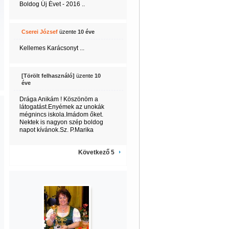
Boldog Új Évet - 2016 ..
Cserei József
üzente
10 éve
Kellemes Karácsonyt ...
[Törölt felhasználó]
üzente
10
éve
Drága Anikám ! Köszönöm a
látogatást.Enyémek az unokák
mégnincs iskola.Imádom őket.
Nektek is nagyon szép boldog
napot kívánok.Sz. P.Marika
Következő 5