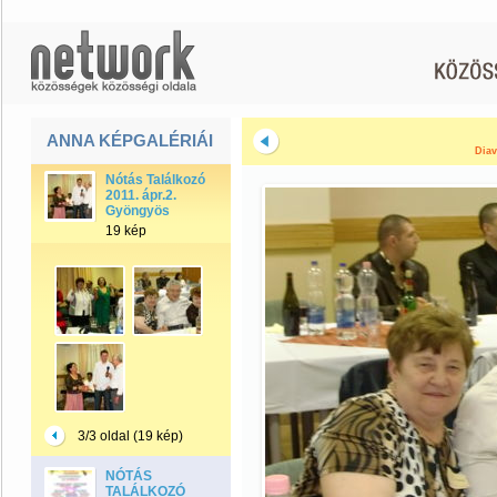
ANNA KÉPGALÉRIÁI
Diav
Nótás Találkozó
2011. ápr.2.
Gyöngyös
19 kép
3/3 oldal (19 kép)
NÓTÁS
TALÁLKOZÓ