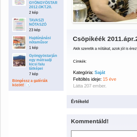
GYÖNGYÖSTARJÁNBAN
2012.OKT.20.
2 kép
TAVASZI
NÓTASZÓ
23 kép
Csöpikéék 2011.ápr.
Hajdúnánási
nótaműsor
1 kép
Akik szeretik a nótákat, azok jól is ér
Gyöngyöstarján-
egy mátraalji
Címkék:
kicsi falu
látképei
Kategória:
Saját
7 kép
Feltöltés ideje:
15 éve
Böngéssz a galériák
között!
Látta 207 ember.
Értékeld
Kommentáld!