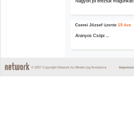
Nagyon jól éreztük magunkat!
Cserei József
üzente
15 éve
Aranyos Csöpi ...
© 2007 Copyright Network.hu Minden jog fenntartva.
Impress