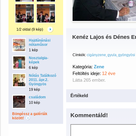
1/2 oldal (9 kép)
Kenéz Lajos és Dénes Er
Hajdúnánási
nótaműsor
1 kép
Címkék:
cigányzene
gyula
gyöngyösi 
Nosztalgia-
képek
Kategória:
Zene
6 kép
Feltöltés ideje:
12 éve
Nótás Találkozó
Látta 265 ember.
2011. ápr.2.
Gyöngyös
19 kép
Értékeld
családom
10 kép
Böngéssz a galériák
Kommentáld!
között!