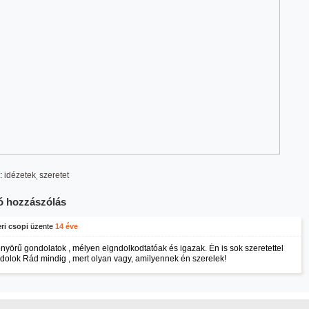
:
idézetek
szeretet
ó hozzászólás
ri csopi
üzente
14 éve
nyörű gondolatok , mélyen elgndolkodtatóak és igazak. Én is sok szeretettel
dolok Rád mindig , mert olyan vagy, amilyennek én szerelek!