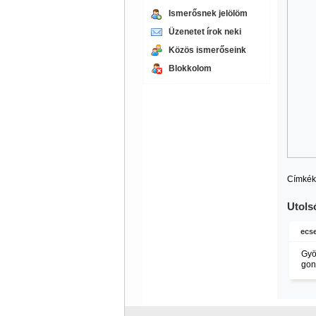
Ismerősnek jelölöm
Üzenetet írok neki
Közös ismerőseink
Blokkolom
Címkék
Utols
ecse
Gyö
gon