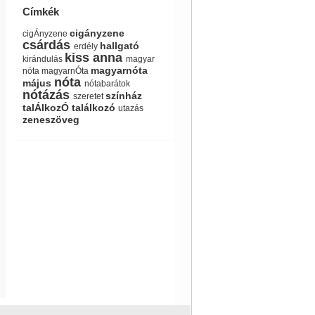
Címkék
cigányzene
cigÁnyzene
csárdás
hallgató
erdély
kiss anna
kirándulás
magyar
magyarnóta
nóta
magyarnÓta
nóta
május
nótabarátok
nótázás
színház
szeretet
talÁlkozÓ
találkozó
utazás
zeneszöveg