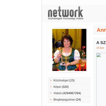
Ann
A S
14 éve
Közösségei
(13)
Képei
(320)
Videói
(4294967294)
Blogbejegyzései
(24)