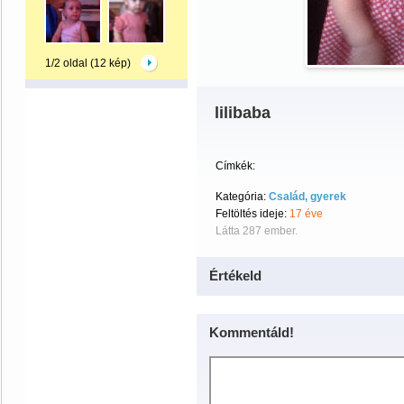
1/2 oldal (12 kép)
lilibaba
Címkék:
Kategória:
Család, gyerek
Feltöltés ideje:
17 éve
Látta 287 ember.
Értékeld
Kommentáld!