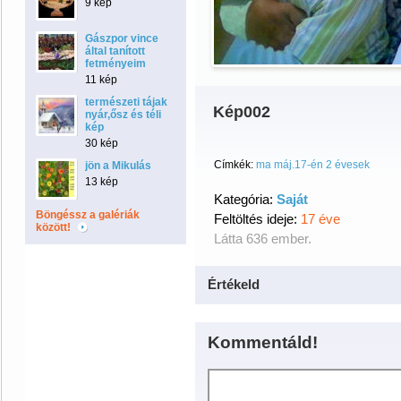
9 kép
Gászpor vince
által tanított
fetményeim
11 kép
természeti tájak
Kép002
nyár,ősz és téli
kép
30 kép
Címkék:
ma máj.17-én 2 évesek
jön a Mikulás
13 kép
Kategória:
Saját
Böngéssz a galériák
Feltöltés ideje:
17 éve
között!
Látta 636 ember.
Értékeld
Kommentáld!