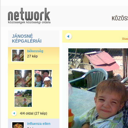
JÁNOSNÉ
Diav
KÉPGALÉRIÁI
békesség
27 kép
4/4 oldal (27 kép)
influenza ellen