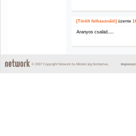
[Törölt felhasználó]
üzente
1
Aranyos család.....
© 2007 Copyright Network.hu Minden jog fenntartva.
Impress