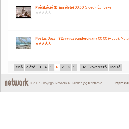
Prédikáció (Brian élete)
00:00 (videó)
,
Égi Béke
Postás Józsi: SZervusz vándorcigány
00:00 (videó)
,
Mulas
első
előző
3
4
5
6
7
8
9
...
37
következő
utolsó
© 2007 Copyright Network.hu Minden jog fenntartva.
Impress