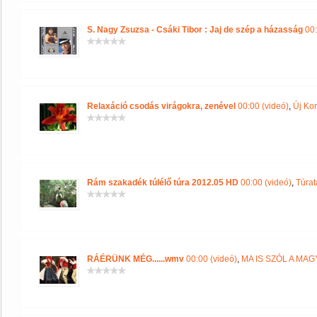
S. Nagy Zsuzsa - Csáki Tibor : Jaj de szép a házasság
00:
Relaxáció csodás virágokra, zenével
00:00 (videó)
,
Új Kor
Rám szakadék túlélő túra 2012.05 HD
00:00 (videó)
,
Túrat
RÁÉRÜNK MÉG......wmv
00:00 (videó)
,
MA IS SZÓL A MA