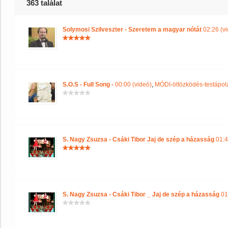
363 találat
Solymosi Szilveszter - Szeretem a magyar nótát
02:26 (vi
S.O.S - Full Song -
00:00 (videó)
,
MÓDI-öltözködés-testápolá
S. Nagy Zsuzsa - Csáki Tibor Jaj de szép a házasság
01:4
S. Nagy Zsuzsa - Csáki Tibor _ Jaj de szép a házasság
01