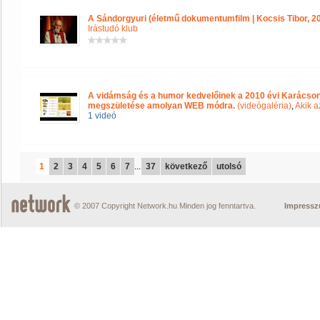
A Sándorgyuri (életmű dokumentumfilm | Kocsis Tibor, 20
Irástudó klub
A vidámság és a humor kedvelőinek a 2010 évi Karácsony
megszületése amolyan WEB módra.
(videógaléria)
,
Akik a
1 videó
1
2
3
4
5
6
7
...
37
következő
utolsó
© 2007 Copyright Network.hu Minden jog fenntartva.
Impress