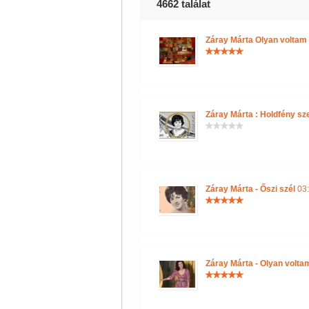
4662 találat
Záray Márta Olyan voltam é
Záray Márta : Holdfény sz
Záray Márta - Őszi szél
03:
Záray Márta - Olyan voltam