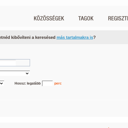
etnéd kibővíteni a keresésed
más tartalmakra is
?
Hossz: legalább
perc