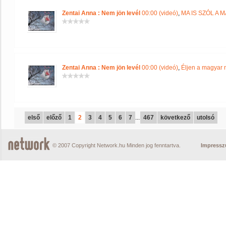
Zentai Anna : Nem jön levél
00:00 (videó)
,
MA IS SZÓL A
Zentai Anna : Nem jön levél
00:00 (videó)
,
Éljen a magyar 
első
előző
1
2
3
4
5
6
7
...
467
következő
utolsó
© 2007 Copyright Network.hu Minden jog fenntartva.
Impress