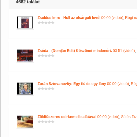
4662 találat
Zsoldos Imre - Hull az elsárgult levél
00:00 (videó)
,
Régi n
Zséda - (Domján Edit) Köszönet mindenért.
03:51 (videó)
,
Zorán Sztevanovity: Egy fiú és egy lány
00:00 (videó)
,
Rég
Zöldfűszeres csirkemell salátával
00:00 (videó)
,
Sütés-főzé