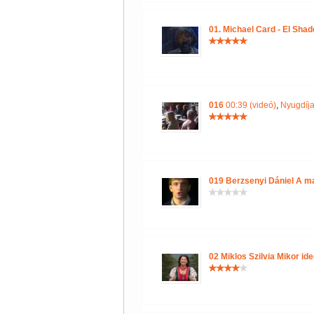
01. Michael Card - El Shad
016
00:39 (videó)
,
Nyugdíja
019 Berzsenyi Dániel A m
02 Miklos Szilvia Mikor id