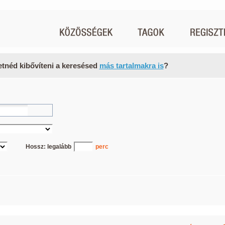
etnéd kibővíteni a keresésed
más tartalmakra is
?
Hossz: legalább
perc