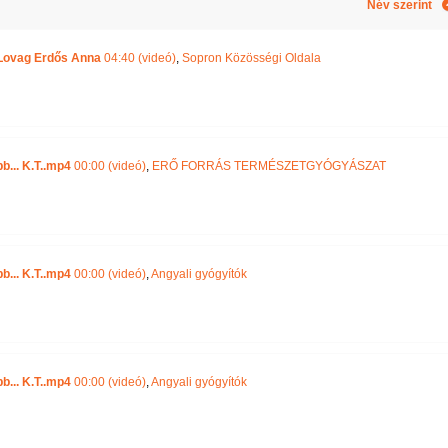
Név szerint
-Lovag Erdős Anna
04:40 (videó)
,
Sopron Közösségi Oldala
b... K.T..mp4
00:00 (videó)
,
ERŐ FORRÁS TERMÉSZETGYÓGYÁSZAT
b... K.T..mp4
00:00 (videó)
,
Angyali gyógyítók
b... K.T..mp4
00:00 (videó)
,
Angyali gyógyítók